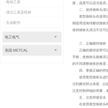
电动工具
接，温度可以适当提高
二、保持烙铁头清
清洁工具及耗材
凿型烙铁头在使用过程
五金配件
期使用湿海绵擦拭烙铁
保持烙铁头清洁不仅可
电工电气
三、正确握持烙铁
美国 METCAL
正确的握持姿势可以提
手柄，使烙铁头能够灵
的不同调整烙铁的角度
四、掌握正确的焊
使用凿型烙铁头进行焊
洁剂擦拭焊点表面，以
注意控制焊锡的用量，
五、注意焊接安全
在使用凿型烙铁头时，