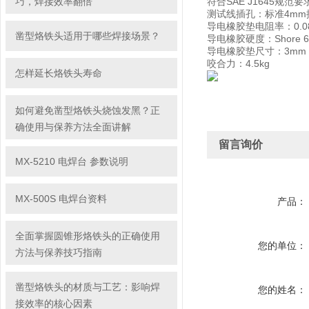
巧，焊接效率翻倍
符合SAE J1645规范要
测试线插孔：标准4mm
导电橡胶垫电阻率：0.08
凿型烙铁头适用于哪些焊接场景？
导电橡胶硬度：Shore 6
导电橡胶垫尺寸：3mm x 6
咬合力：4.5kg
怎样延长烙铁头寿命
如何避免凿型烙铁头烧蚀发黑？正
确使用与保养方法全面讲解
留言询价
MX-5210 电焊台 参数说明
MX-500S 电焊台资料
产品：
全面掌握圆锥形烙铁头的正确使用
您的单位：
方法与保养技巧指南
凿型烙铁头的材质与工艺：影响焊
您的姓名：
接效率的核心因素