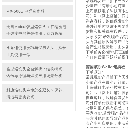
常规现货产品拍下当天发
少量产品有最小起订量.
上海戴硕电子科技有限公
MX-500S 电焊台资料
司》和《网上店铺》同
咨询客服，以确保发货时
海外订单付款后不可随
美国Metcal铲型烙铁头：在精密电
货期和报关偶有误差，若
子焊接中的关键作用，助力高精度
买家收货:若发现产品
焊接任务的高效完成
买方其他原因导致产品
会产生相应费用，由买家
水泵钳使用技巧与保养方法，延长
下单前务必:请您再三确
工具使用寿命
有任何质量问题的前提下
德国威乐Weller电焊台
凿型烙铁头全面解析：结构特点、
下单须知:
热传导原理与焊接应用场景分析
常规现货产品拍下当天发
少量产品有最小起订量.
上海戴硕电子科技有限公
斜边烙铁头寿命怎么延长？保养、
司》和《网上店铺》同
清洁与更换要点
咨询客服，以确保发货时
海外订单付款后不可随
货期和报关偶有误差，若
买家收货:若发现产品
买方其他原因导致产品
会产生相应费用，由买家