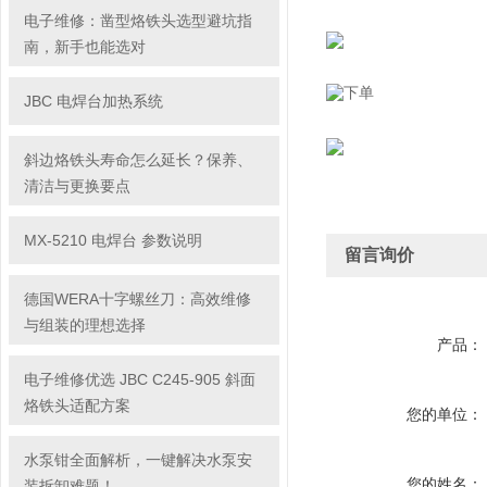
电子维修：凿型烙铁头选型避坑指
南，新手也能选对
JBC 电焊台加热系统
斜边烙铁头寿命怎么延长？保养、
清洁与更换要点
MX-5210 电焊台 参数说明
留言询价
德国WERA十字螺丝刀：高效维修
与组装的理想选择
产品：
电子维修优选 JBC C245-905 斜面
烙铁头适配方案
您的单位：
水泵钳全面解析，一键解决水泵安
您的姓名：
装拆卸难题！