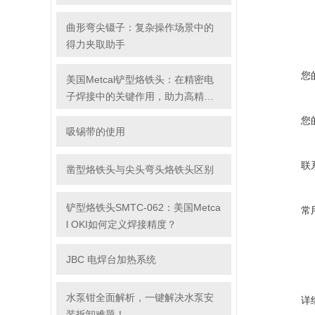
曲形弯尖镊子：复杂操作场景中的
得力夹取助手
您
美国Metcal铲型烙铁头：在精密电
子焊接中的关键作用，助力高精度
焊接任务的高效完成
您
吸锡带的使用
联
凿型烙铁头与尖头弯头烙铁头区别
铲型烙铁头SMTC-062：美国Metca
常
l OKI如何定义焊接精度？
JBC 电焊台加热系统
水泵钳全面解析，一键解决水泵安
详
装拆卸难题！