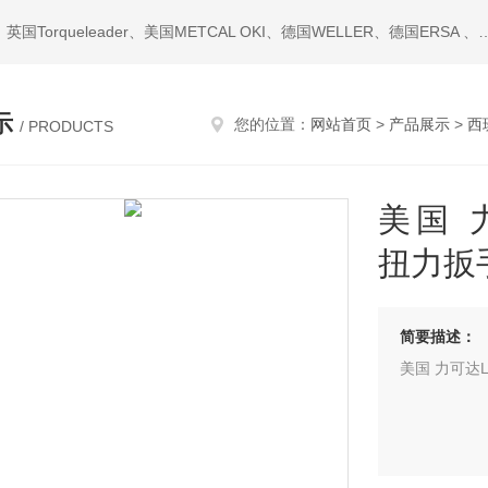
热门搜索：西班牙JBC、美国ITW Chemtronics、美国PACE、英国Torqueleader、美国MET
示
您的位置：
网站首页
>
产品展示
>
西
/ PRODUCTS
美国 力
扭力扳
简要描述：
美国 力可达LI