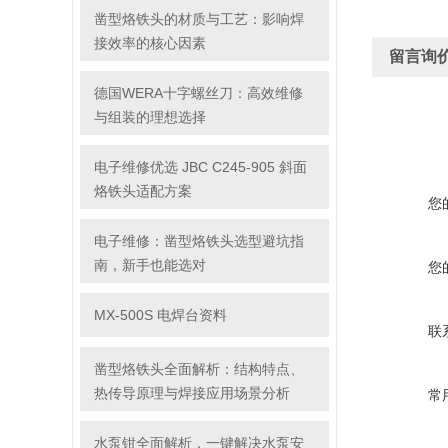
凿型烙铁头的材质与工艺：影响焊
接效率的核心因素
留言询
德国WERA十字螺丝刀：高效维修
与组装的理想选择
电子维修优选 JBC C245-905 斜面
烙铁头适配方案
您
电子维修：凿型烙铁头选型避坑指
南，新手也能选对
您
MX-500S 电焊台资料
联
凿型烙铁头全面解析：结构特点、
热传导原理与焊接应用场景分析
常
水泵钳全面解析，一键解决水泵安