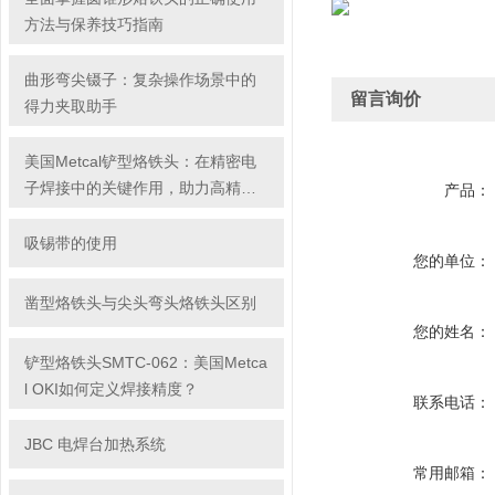
方法与保养技巧指南
曲形弯尖镊子：复杂操作场景中的
留言询价
得力夹取助手
美国Metcal铲型烙铁头：在精密电
子焊接中的关键作用，助力高精度
产品：
焊接任务的高效完成
吸锡带的使用
您的单位：
凿型烙铁头与尖头弯头烙铁头区别
您的姓名：
铲型烙铁头SMTC-062：美国Metca
l OKI如何定义焊接精度？
联系电话：
JBC 电焊台加热系统
常用邮箱：