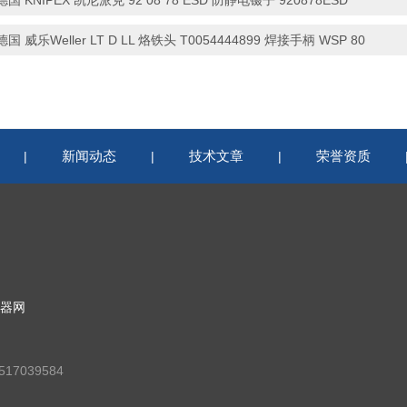
德国 KNIPEX 凯尼派克 92 08 78 ESD 防静电镊子 920878ESD
德国 威乐Weller LT D LL 烙铁头 T0054444899 焊接手柄 WSP 80
新闻动态
技术文章
荣誉资质
|
|
|
器网
17039584