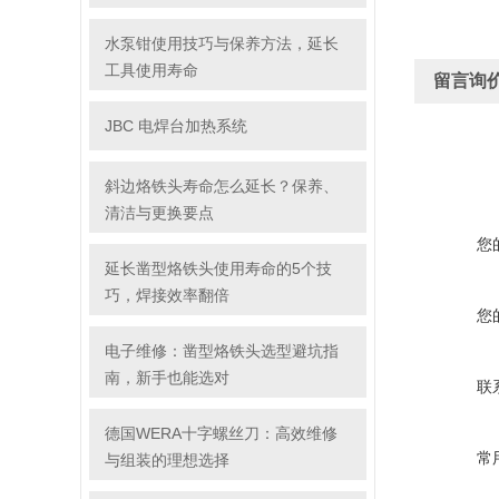
水泵钳使用技巧与保养方法，延长
工具使用寿命
留言询
JBC 电焊台加热系统
斜边烙铁头寿命怎么延长？保养、
清洁与更换要点
您
延长凿型烙铁头使用寿命的5个技
巧，焊接效率翻倍
您
电子维修：凿型烙铁头选型避坑指
南，新手也能选对
联
德国WERA十字螺丝刀：高效维修
常
与组装的理想选择