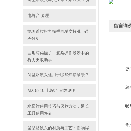
电焊台 原理
留言询
德国维拉扭力扳手的精度校准与误
差分析
曲形弯尖镊子：复杂操作场景中的
得力夹取助手
您
凿型烙铁头适用于哪些焊接场景？
您
MX-5210 电焊台 参数说明
水泵钳使用技巧与保养方法，延长
联
工具使用寿命
常
凿型烙铁头的材质与工艺：影响焊