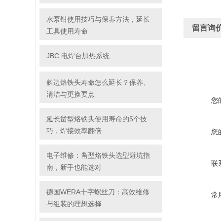
水泵钳使用技巧与保养方法，延长
留言询
工具使用寿命
JBC 电焊台加热系统
斜边烙铁头寿命怎么延长？保养、
清洁与更换要点
您
延长凿型烙铁头使用寿命的5个技
巧，焊接效率翻倍
您
电子维修：凿型烙铁头选型避坑指
联
南，新手也能选对
德国WERA十字螺丝刀：高效维修
常
与组装的理想选择