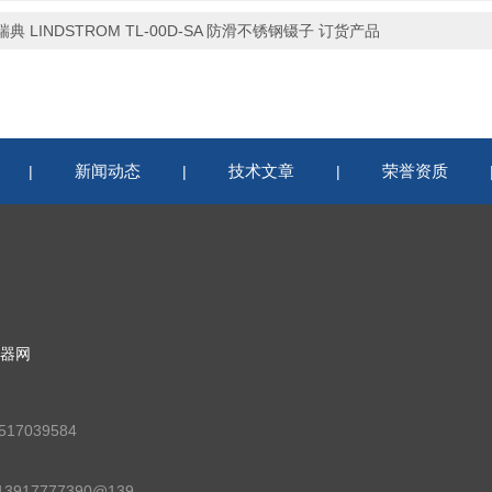
瑞典 LINDSTROM TL-00D-SA 防滑不锈钢镊子 订货产品
新闻动态
技术文章
荣誉资质
|
|
|
器网
17039584
邮箱：13917777390@139.com