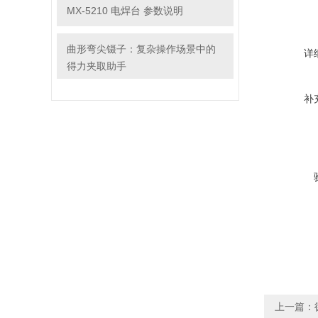
MX-5210 电焊台 参数说明
曲形弯尖镊子：复杂操作场景中的
详
得力夹取助手
补
上一篇：