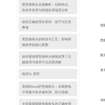
凿型烙铁头全面解析：结构特点、
热传导原理与焊接应用场景分析
如何正确使用水泵钳：技巧与注意
您
事项
凿型烙铁头的材质与工艺：影响焊
您
接效率的核心因素
联
如何避免凿型烙铁头烧蚀发黑？正
确使用与保养方法全面讲解
常
电焊台 原理
美国Metcal铲型烙铁头：在精密电
子焊接中的关键作用，助力高精度
焊接任务的高效完成
详
全面掌握圆锥形烙铁头的正确使用