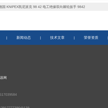
德国 KNIPEX凯尼派克 98 42 电工绝缘双向棘轮扳手 9842
新闻动态
技术文章
荣誉资质
|
|
|
器网
17039584
邮箱：13917777390@139.com