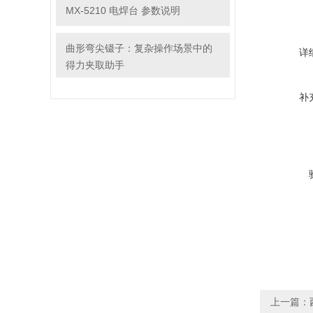
MX-5210 电焊台 参数说明
曲形弯尖镊子：复杂操作场景中的
详
得力夹取助手
补
上一篇：