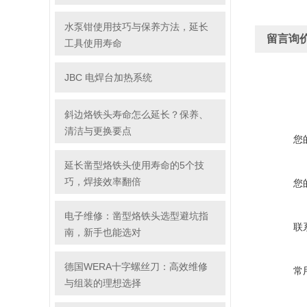
水泵钳使用技巧与保养方法，延长
留言询
工具使用寿命
JBC 电焊台加热系统
斜边烙铁头寿命怎么延长？保养、
清洁与更换要点
您
延长凿型烙铁头使用寿命的5个技
巧，焊接效率翻倍
您
电子维修：凿型烙铁头选型避坑指
联
南，新手也能选对
德国WERA十字螺丝刀：高效维修
常
与组装的理想选择