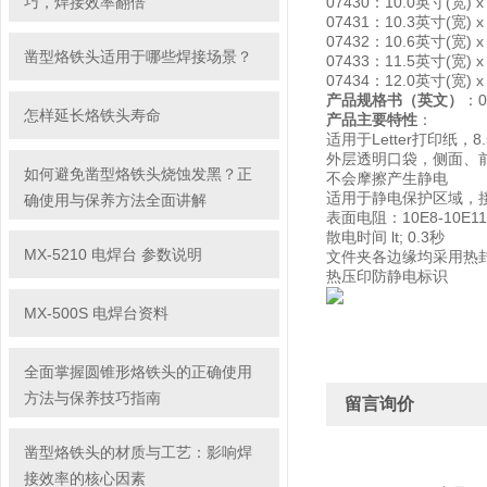
巧，焊接效率翻倍
07430：10.0英寸(宽) 
07431：10.3英寸(宽) 
07432：10.6英寸(宽) 
凿型烙铁头适用于哪些焊接场景？
07433：11.5英寸(宽) 
07434：12.0英寸(宽) 
产品规格书（英文）
：0
怎样延长烙铁头寿命
产品主要特性
：
适用于Letter打印纸，8
外层透明口袋，侧面、
如何避免凿型烙铁头烧蚀发黑？正
不会摩擦产生静电
适用于静电保护区域，
确使用与保养方法全面讲解
表面电阻：10E8-10E1
散电时间 lt; 0.3秒
MX-5210 电焊台 参数说明
文件夹各边缘均采用热
热压印防静电标识
MX-500S 电焊台资料
全面掌握圆锥形烙铁头的正确使用
方法与保养技巧指南
留言询价
凿型烙铁头的材质与工艺：影响焊
接效率的核心因素