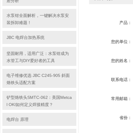
差分析
水泵钳全面解析，一键解决水泵安
装拆卸难题！
产品：
JBC 电焊台加热系统
您的单位：
坚固耐用，适用广泛：水泵钳成为
水管工与DIY爱好者的工具
您的姓名：
电子维修优选 JBC C245-905 斜面
联系电话：
烙铁头适配方案
铲型烙铁头SMTC-062：美国Metca
常用邮箱：
l OKI如何定义焊接精度？
省份：
电焊台 原理