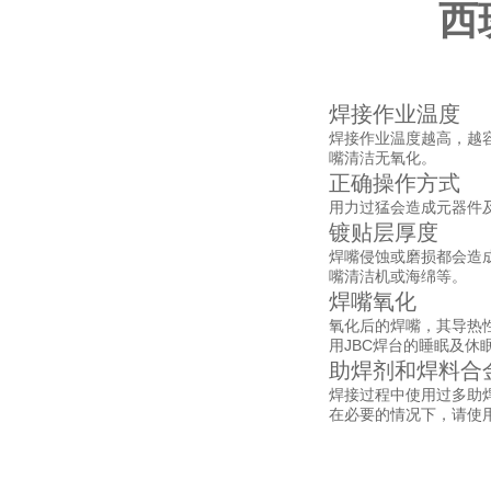
西班
焊接作业温度
焊接作业温度越高，越
嘴清洁无氧化。
正确操作方式
用力过猛会造成元器件
镀贴层厚度
焊嘴侵蚀或磨损都会造
嘴清洁机或海绵等。
焊嘴氧化
氧化后的焊嘴，其导热
用JBC焊台的睡眠及休
助焊剂和焊料合
焊接过程中使用过多助焊
在必要的情况下，请使