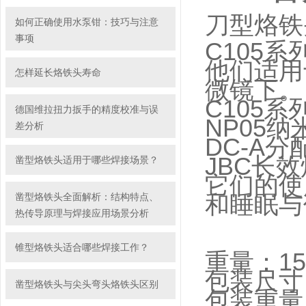
刀型烙铁
如何正确使用水泵钳：技巧与注意
事项
C105
他们适用
怎样延长烙铁头寿命
微镜下。
C105系
德国维拉扭力扳手的精度校准与误
NP05纳
差分析
DC-A
JBC长
凿型烙铁头适用于哪些焊接场景？
它们的使
和睡眠与
凿型烙铁头全面解析：结构特点、
热传导原理与焊接应用场景分析
锥型烙铁头适合哪些焊接工作？
重量：15
包装尺寸：
凿型烙铁头与尖头弯头烙铁头区别
包装重量：