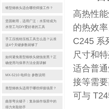
锥型烙铁头适合哪些焊接工作？
高热性能
坚固耐用，适用广泛：水泵钳成为
的热效率
水管工与DIY爱好者的工具
C245
手工压线钳压线工具怎么选？认准
这4个关键参数就够了
尺寸和特
如何避免凿型烙铁头烧蚀发黑？正
确使用与保养方法全面讲解
适合普通
MX-5210 电焊台 参数说明
接等需要
凿型烙铁头适用于哪些焊接场景？
可与 T
曲形弯尖镊子：复杂操作场景中的
得力夹取助手